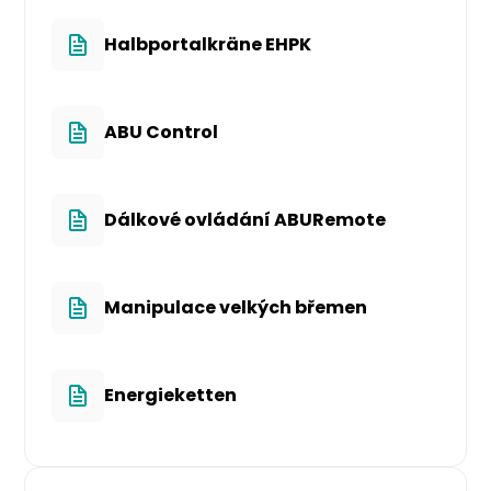
Halbportalkräne EHPK
ABU Control
Dálkové ovládání ABURemote
Manipulace velkých břemen
Energieketten