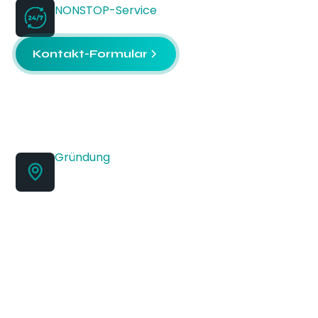
NONSTOP-Service
+420 728 256 689
Kontakt-Formular
Gründung
Jan Babak 2733/11,
612 00 Brünn
ITECO Ltd.
Hauptsitz: Rosický-Platz 48/6, 616 00 Brünn
IDENTIFIKATIONSNUMMER: 46978321
STEUER-ID: CZ46978321
Aktenzeichen: C 7911/KSBR Bezirksgericht in Brünn