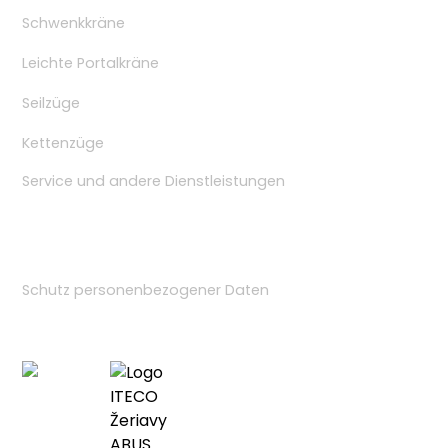
Schwenkkräne
Leichte Portalkräne
Seilzüge
Kettenzüge
Service und andere Dienstleistungen
Links
Schutz personenbezogener Daten
Partner