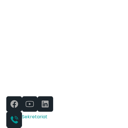
der ganzen Welt zu
finden
ABUS-Krane sind bekannt für ihre Qualität und
Zuverlässigkeit und sind in Industrieanlagen auf der
ganzen Welt zu finden. Unsere Ausrüstung erfüllt
anspruchsvolle Anforderungen und gewährleistet
eine effiziente Materialhandhabung in
verschiedenen Branchen.
Sekretariat
+420 541 614 515