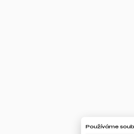
Používáme soub