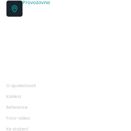
Provozovna
Jana Babáka 2733/11,
612 00 Brno, budova F
ITECO s.r.o.
Sídlo: Rosického náměstí 48/6, 616 00 Brno
IČO: 46978321
DIČ: CZ46978321
Spisová značka: C 7911/KSBR Krajský soud v Brně
Navigace
O společnosti
Kariéra
Reference
Foto-video
Ke stažení