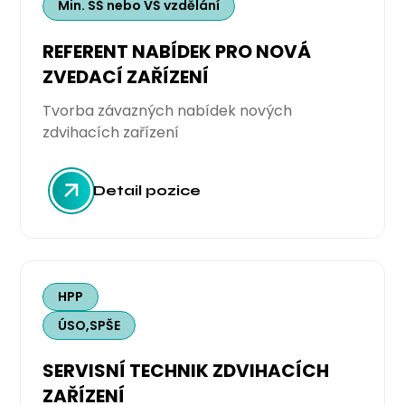
Min. SŠ nebo VŠ vzdělání
REFERENT NABÍDEK PRO NOVÁ
ZVEDACÍ ZAŘÍZENÍ
Tvorba závazných nabídek nových
zdvihacích zařízení
Detail pozice
HPP
ÚSO,SPŠE
SERVISNÍ TECHNIK ZDVIHACÍCH
ZAŘÍZENÍ