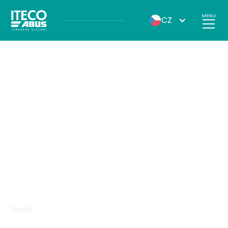
MENU
CZ
Úvod
Kariéra