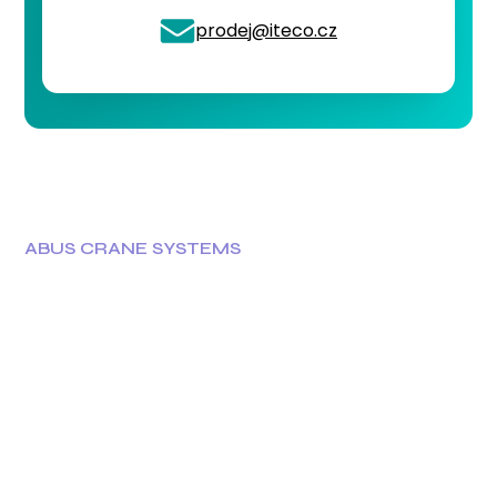
prodej@iteco.cz
ABUS CRANE SYSTEMS
Jeřáby ABUS najdete po
celém světě
Jeřáby ABUS jsou známé svou kvalitou a
spolehlivostí, a najdete je v průmyslových
provozech po celém světě. Naše zařízení splňují
náročné požadavky a zajišťují efektivní manipulaci
s materiálem v různých odvětvích.