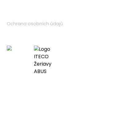
Odkazy
Ochrana osobních údajů
Partner
Rychlé dodání, okamžitá podpora –