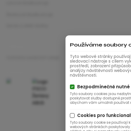
Lanové kladkostroje
Řetězové kladkostroje
Servis a další služby
Používáme soubory 
Odkazy
Tyto webové stránky používají
Ochrana osobních údajů
sledovací nástroje s cílem vy
prostředí, zobrazení přizpůs
analýzy návštěvnosti webových
Partner
návštěvnosti.
Bezpodmínečně nutné 
Tyto soubory cookies jsou nezby
poskytovat služby dostupné pros
abychom vám umožnili používat u
Cookies pro funkcional
Tyto soubory cookie se používají
webových stránkách poskytovaly 