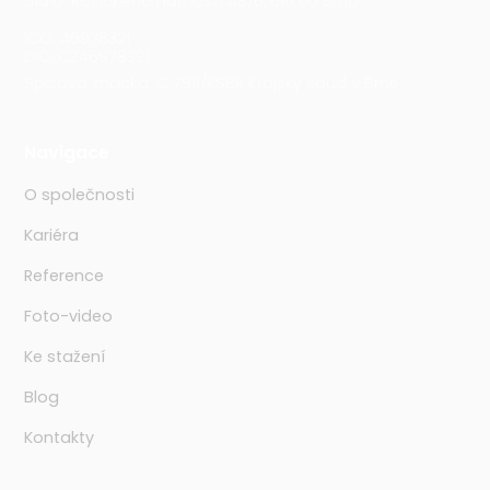
Sídlo: Rosického náměstí 48/6, 616 00 Brno
IČO: 46978321
DIČ: CZ46978321
Spisová značka: C 7911/KSBR Krajský soud v Brně
Navigace
O společnosti
Kariéra
Reference
Foto-video
Ke stažení
Blog
Kontakty