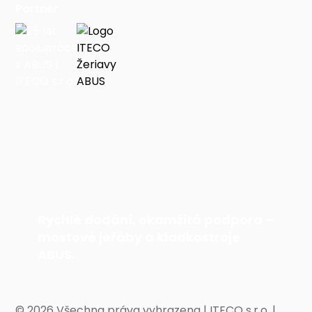
Partner
Rychlé dodání, okamžitá podpora –
mostové jeřáby a kladkostroje
ABUS.
©
2026 Všechna práva vyhrazena | ITECO s.r.o. |