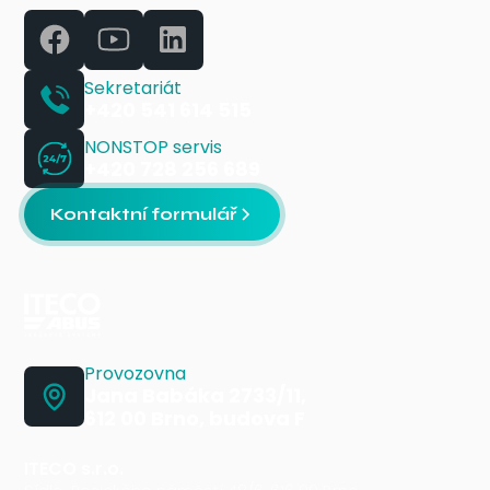
Sekretariát
+420 541 614 515
NONSTOP servis
+420 728 256 689
Kontaktní formulář
Provozovna
Jana Babáka 2733/11,
612 00 Brno, budova F
ITECO s.r.o.