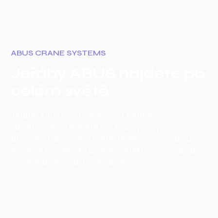
ABUS CRANE SYSTEMS
Jeřáby ABUS najdete po
celém světě
Jeřáby ABUS jsou známé svou kvalitou a
spolehlivostí, a najdete je v průmyslových
provozech po celém světě. Naše zařízení splňují
náročné požadavky a zajišťují efektivní manipulaci
s materiálem v různých odvětvích.