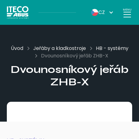
MENU
CZ
Úvod
Jeřáby a kladkostroje
HB - systémy
Dvounosníkový jeřáb ZHB-X
Dvounosníkový jeřáb
ZHB-X