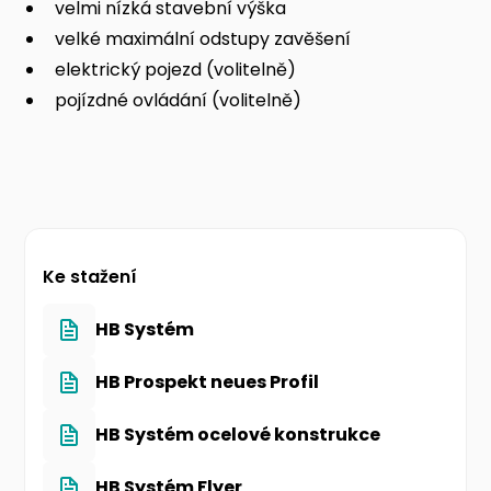
velmi nízká stavební výška
velké maximální odstupy zavěšení
elektrický pojezd (volitelně)
pojízdné ovládání (volitelně)
Ke stažení
HB Systém
HB Prospekt neues Profil
HB Systém ocelové konstrukce
HB Systém Flyer