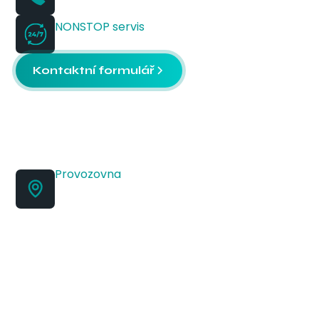
+420 541 614 515
NONSTOP servis
+420 728 256 689
Kontaktní formulář
Provozovna
Jana Babáka 2733/11,
612 00 Brno, budova F
ITECO s.r.o.
Sídlo: Rosického náměstí 48/6, 616 00 Brno
IČO: 46978321
DIČ: CZ46978321
Spisová značka: C 7911/KSBR Krajský soud v Brně