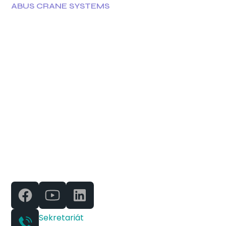
ABUS CRANE SYSTEMS
Jeřáby ABUS najdete po
celém světě
Jeřáby ABUS jsou známé svou kvalitou a
spolehlivostí, a najdete je v průmyslových
provozech po celém světě. Naše zařízení splňují
náročné požadavky a zajišťují efektivní manipulaci
s materiálem v různých odvětvích.
Sekretariát