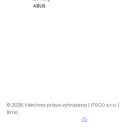
Rychlé dodání, okamžitá podpora –
mostové jeřáby a kladkostroje
ABUS.
©
2026 Všechna práva vyhrazena | ITECO s.r.o. |
Brno
Realizace