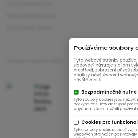
Lanové kladkostroje
Řetězové kladkostroje
Servis a další služby
Používáme soubory 
Odkazy
Tyto webové stránky používají
Ochrana osobních údajů
sledovací nástroje s cílem vy
prostředí, zobrazení přizpůs
analýzy návštěvnosti webových
Partner
návštěvnosti.
Bezpodmínečně nutné 
Tyto soubory cookies jsou nezby
poskytovat služby dostupné pros
abychom vám umožnili používat u
Cookies pro funkcional
Tyto soubory cookie se používají
webových stránkách poskytovaly 