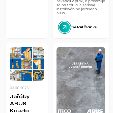
osvědčil v praxi, a prosazuje
se na trhu a je sériově
instalován na jeřábech
ABUS.
Detail článku
03.08.2026
Jeřáby
ABUS -
Kouzlo