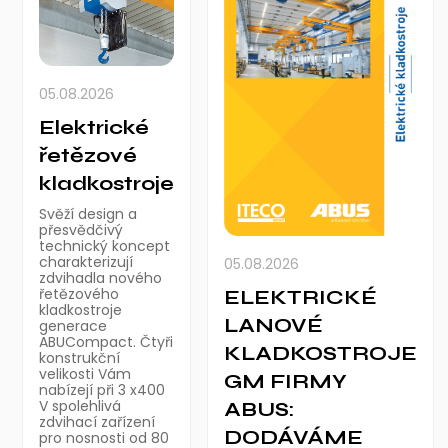
05.08.2026
Elektrické
řetězové
kladkostroje
Svěží design a
přesvědčivý
technický koncept
charakterizují
05.08.2026
zdvihadla nového
řetězového
ELEKTRICKÉ
kladkostroje
LANOVÉ
generace
ABUCompact. Čtyři
KLADKOSTROJE
konstrukční
velikosti Vám
GM FIRMY
nabízejí při 3 x400
V spolehlivá
ABUS:
zdvihací zařízení
DODÁVÁME
pro nosnosti od 80