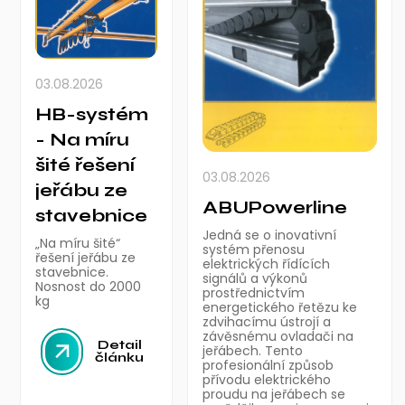
03.08.2026
HB-systém
- Na míru
šité řešení
03.08.2026
jeřábu ze
ABUPowerline
stavebnice
Jedná se o inovativní
„Na míru šité“
systém přenosu
řešení jeřábu ze
elektrických řídících
stavebnice.
signálů a výkonů
Nosnost do 2000
prostřednictvím
kg
energetického řetězu ke
zdvihacímu ústrojí a
závěsnému ovladači na
Detail
jeřábech. Tento
článku
profesionální způsob
přívodu elektrického
proudu na jeřábech se