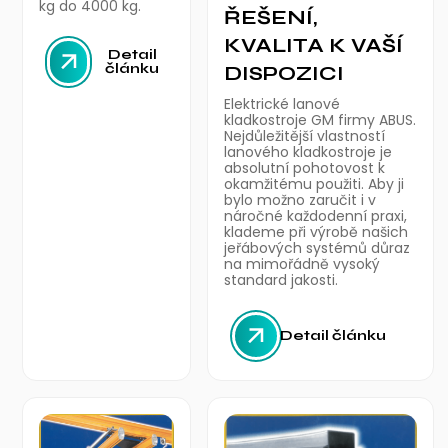
kg do 4000 kg.
ŘEŠENÍ,
KVALITA K VAŠÍ
Detail
článku
DISPOZICI
Elektrické lanové
kladkostroje GM firmy ABUS.
Nejdůležitější vlastností
lanového kladkostroje je
absolutní pohotovost k
okamžitému použiti. Aby ji
bylo možno zaručit i v
náročné každodenní praxi,
klademe při výrobě našich
jeřábových systémů důraz
na mimořádně vysoký
standard jakosti.
Detail článku