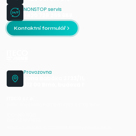
NONSTOP servis
+420 728 256 689
Kontaktní formulář
Provozovna
Jana Babáka 2733/11,
612 00 Brno, budova F
ITECO s.r.o.
Sídlo: Rosického náměstí 48/6, 616 00 Brno
IČO: 46978321
DIČ: CZ46978321
Spisová značka: C 7911/KSBR Krajský soud v Brně