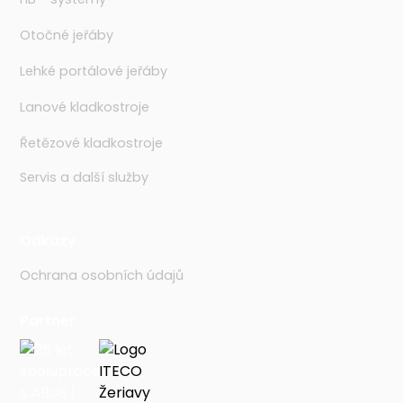
Otočné jeřáby
Lehké portálové jeřáby
Lanové kladkostroje
Řetězové kladkostroje
Servis a další služby
Odkazy
Ochrana osobních údajů
Partner