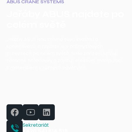
ABUS CRANE SYSTEMS
Jeřáby ABUS najdete po
celém světě
Jeřáby ABUS jsou známé svou kvalitou a
spolehlivostí, a najdete je v průmyslových
provozech po celém světě. Naše zařízení splňují
náročné požadavky a zajišťují efektivní manipulaci
s materiálem v různých odvětvích.
Sekretariát
+420 541 614 515