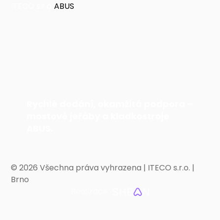
Rychlé dodání, okamžitá podpora –
mostové jeřáby a kladkostroje
ABUS.
©
2026 Všechna práva vyhrazena | ITECO s.r.o. |
Brno
Realizace