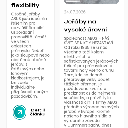
flexibility
24.07.2026
Otočné jeřáby
ABUS jsou ideálním
Jeřáby na
řešením pro
obzvlášť flexibilní
vysoké úrovni
uspořádání
pracoviště téměř
Společnost ABUS – NÁŠ
ve všech
SVĚT SE NIKDY NEZASTAVÍ.
oblastech
Od roku 1965 se u nás
průmyslu. Neboť
všechno točí kolem
jako sloupové nebo
efektivních a
nástěnné otočné
sofistikovaných jeřábových
jeřáby, s
řešení pro průmyslové a
řetězovým nebo
tovární haly všeho druhu.
lanovým
Tam, kde se denně
kladkostrojem, je
přepravuje velký počet
lze zcela
těžkých břemen, je
individuálně
požadována kvalita a
přizpůsobit daným
preciznost až do nejmenší
požadavkům.
součástky, a právě tyto
vlastnosti činí z firmy ABUS
předního výrobce halových
Detail
jeřábů v Evropě. Kromě
článku
našeho hlavního sídla a
výrobního závodu
v Gummersbachu dnes