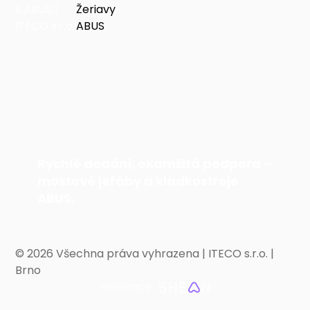
Rychlé dodání, okamžitá podpora –
mostové jeřáby a kladkostroje
ABUS.
©
2026 Všechna práva vyhrazena | ITECO s.r.o. |
Brno
Realizace