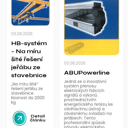
03.08.2026
HB-systém
- Na míru
šité řešení
03.08.2026
jeřábu ze
ABUPowerline
stavebnice
Jedná se o inovativní
„Na míru šité“
systém přenosu
řešení jeřábu ze
elektrických řídících
stavebnice.
signálů a výkonů
Nosnost do 2000
prostřednictvím
kg
energetického řetězu ke
zdvihacímu ústrojí a
závěsnému ovladači na
Detail
jeřábech. Tento
článku
profesionální způsob
přívodu elektrického