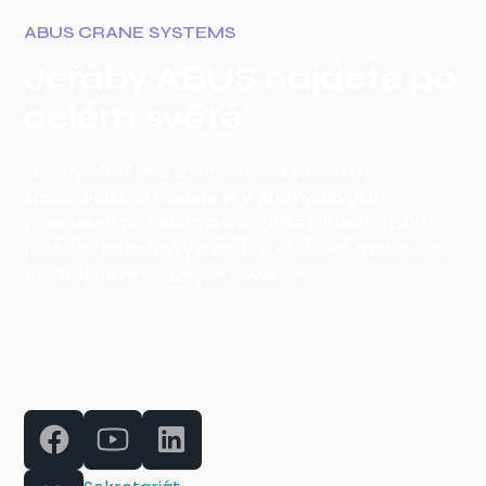
ABUS CRANE SYSTEMS
Jeřáby ABUS najdete po
celém světě
Jeřáby ABUS jsou známé svou kvalitou a
spolehlivostí, a najdete je v průmyslových
provozech po celém světě. Naše zařízení splňují
náročné požadavky a zajišťují efektivní manipulaci
s materiálem v různých odvětvích.