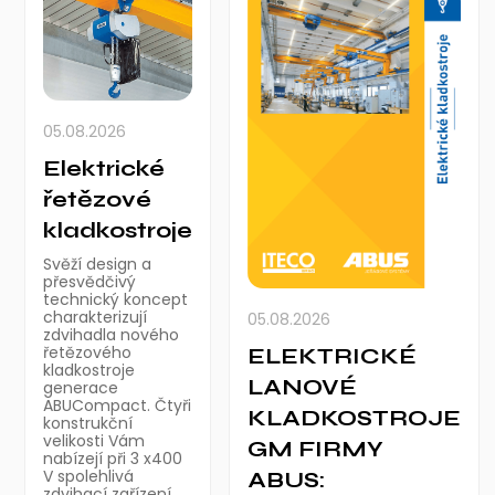
05.08.2026
Elektrické
řetězové
kladkostroje
Svěží design a
přesvědčivý
technický koncept
charakterizují
05.08.2026
zdvihadla nového
řetězového
ELEKTRICKÉ
kladkostroje
LANOVÉ
generace
ABUCompact. Čtyři
KLADKOSTROJE
konstrukční
velikosti Vám
GM FIRMY
nabízejí při 3 x400
V spolehlivá
ABUS:
zdvihací zařízení