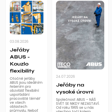
03.08.2026
Jeřáby
ABUS -
Kouzlo
flexibility
24.07.2026
Otočné jeřáby
ABUS jsou ideálním
Jeřáby na
řešením pro
obzvlášť flexibilní
vysoké úrovni
uspořádání
pracoviště téměř
Společnost ABUS – NÁŠ
ve všech
SVĚT SE NIKDY NEZASTAVÍ.
oblastech
Od roku 1965 se u nás
průmyslu. Neboť
všechno točí kolem