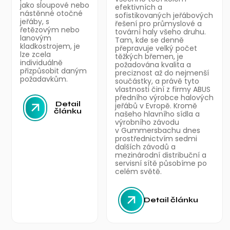
jako sloupové nebo
efektivních a
nástěnné otočné
sofistikovaných jeřábových
jeřáby, s
řešení pro průmyslové a
řetězovým nebo
tovární haly všeho druhu.
lanovým
Tam, kde se denně
kladkostrojem, je
přepravuje velký počet
lze zcela
těžkých břemen, je
individuálně
požadována kvalita a
přizpůsobit daným
preciznost až do nejmenší
požadavkům.
součástky, a právě tyto
vlastnosti činí z firmy ABUS
předního výrobce halových
Detail
jeřábů v Evropě. Kromě
článku
našeho hlavního sídla a
výrobního závodu
v Gummersbachu dnes
prostřednictvím sedmi
dalších závodů a
mezinárodní distribuční a
servisní sítě působíme po
celém světě.
Detail článku