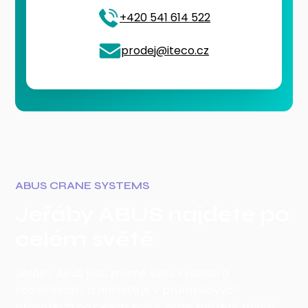
+420 541 614 522
prodej@iteco.cz
ABUS CRANE SYSTEMS
Jeřáby ABUS najdete po
celém světě
Jeřáby ABUS jsou známé svou kvalitou a
spolehlivostí, a najdete je v průmyslových
provozech po celém světě. Naše zařízení splňují