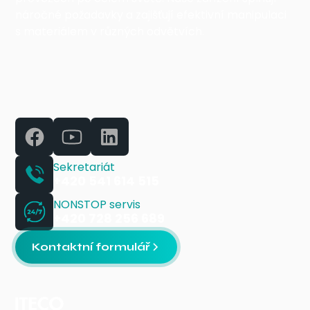
náročné požadavky a zajišťují efektivní manipulaci
s materiálem v různých odvětvích.
Sekretariát
+420 541 614 515
NONSTOP servis
+420 728 256 689
Kontaktní formulář