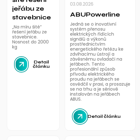
03.08.2026
jeřábu ze
ABUPowerline
stavebnice
Jedná se o inovativní
„Na míru šité“
systém přenosu
řešení jeřábu ze
elektrických řídících
stavebnice.
signálů a výkonů
Nosnost do 2000
prostřednictvím
kg
energetického řetězu ke
zdvihacímu ústrojí a
závěsnému ovladači na
Detail
jeřábech. Tento
článku
profesionální způsob
přívodu elektrického
proudu na jeřábech se
osvědčil v praxi, a prosazuje
se na trhu a je sériově
instalován na jeřábech
ABUS.
Detail článku