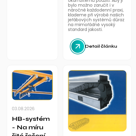
okamžitému použiti. Aby ji
bylo možno zaručit i v
náročné každodenní praxi,
klademe při výrobě našich
jeřábových systémů důraz
na mimořádně vysoký
standard jakosti.
Detail článku
03.08.2026
HB-systém
- Na míru
šité řešení