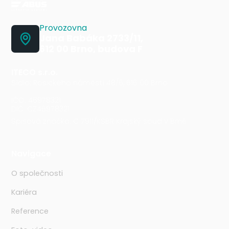
Provozovna
Jana Babáka 2733/11,
612 00 Brno, budova F
ITECO s.r.o.
Sídlo: Rosického náměstí 48/6, 616 00 Brno
IČO: 46978321
DIČ: CZ46978321
Spisová značka: C 7911/KSBR Krajský soud v Brně
Navigace
O společnosti
Kariéra
Reference