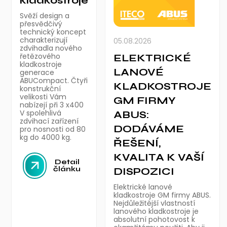
kladkostroje
Svěží design a
přesvědčivý
technický koncept
charakterizují
05.08.2026
zdvihadla nového
řetězového
ELEKTRICKÉ
kladkostroje
LANOVÉ
generace
ABUCompact. Čtyři
KLADKOSTROJE
konstrukční
velikosti Vám
GM FIRMY
nabízejí při 3 x400
V spolehlivá
ABUS:
zdvihací zařízení
DODÁVÁME
pro nosnosti od 80
kg do 4000 kg.
ŘEŠENÍ,
KVALITA K VAŠÍ
Detail
článku
DISPOZICI
Elektrické lanové
kladkostroje GM firmy ABUS.
Nejdůležitější vlastností
lanového kladkostroje je
absolutní pohotovost k