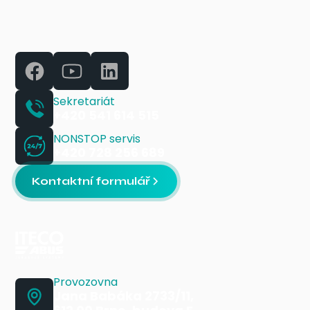
Sekretariát
+420 541 614 515
NONSTOP servis
+420 728 256 689
Kontaktní formulář
Provozovna
Jana Babáka 2733/11,