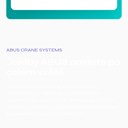
ABUS CRANE SYSTEMS
Jeřáby ABUS najdete po
celém světě
Jeřáby ABUS jsou známé svou kvalitou a
spolehlivostí, a najdete je v průmyslových
provozech po celém světě. Naše zařízení splňují
náročné požadavky a zajišťují efektivní manipulaci
s materiálem v různých odvětvích.