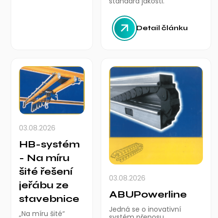
standard jakosti.
Detail článku
03.08.2026
HB-systém
- Na míru
šité řešení
03.08.2026
jeřábu ze
ABUPowerline
stavebnice
Jedná se o inovativní
„Na míru šité“
systém přenosu