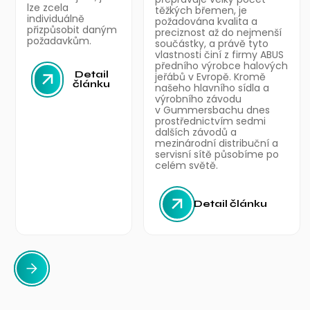
lze zcela
těžkých břemen, je
individuálně
požadována kvalita a
přizpůsobit daným
preciznost až do nejmenší
požadavkům.
součástky, a právě tyto
vlastnosti činí z firmy ABUS
předního výrobce halových
Detail
jeřábů v Evropě. Kromě
článku
našeho hlavního sídla a
výrobního závodu
v Gummersbachu dnes
prostřednictvím sedmi
dalších závodů a
mezinárodní distribuční a
servisní sítě působíme po
celém světě.
Detail článku