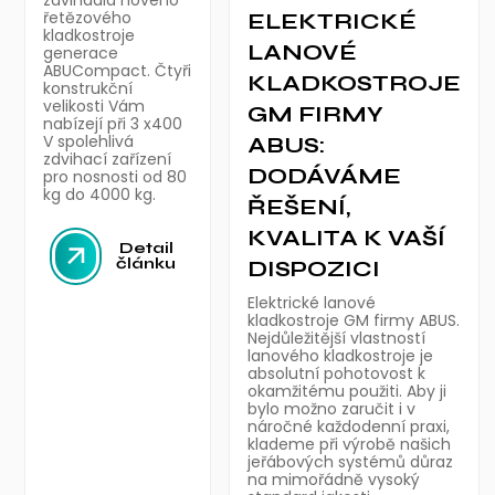
řetězového
ELEKTRICKÉ
kladkostroje
LANOVÉ
generace
ABUCompact. Čtyři
KLADKOSTROJE
konstrukční
velikosti Vám
GM FIRMY
nabízejí při 3 x400
V spolehlivá
ABUS:
zdvihací zařízení
DODÁVÁME
pro nosnosti od 80
kg do 4000 kg.
ŘEŠENÍ,
KVALITA K VAŠÍ
Detail
článku
DISPOZICI
Elektrické lanové
kladkostroje GM firmy ABUS.
Nejdůležitější vlastností
lanového kladkostroje je
absolutní pohotovost k
okamžitému použiti. Aby ji
bylo možno zaručit i v
náročné každodenní praxi,
klademe při výrobě našich
jeřábových systémů důraz
na mimořádně vysoký