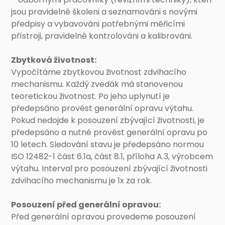
jsou pravidelně školeni a seznamováni s novými
předpisy a vybavováni potřebnými měřicími
přístroji, pravidelně kontrolováni a kalibrováni.
Zbytková životnost:
Vypočítáme zbytkovou životnost zdvihacího
mechanismu. Každý zvedák má stanovenou
teoretickou životnost. Po jeho uplynutí je
předepsáno provést generální opravu výtahu.
Pokud nedojde k posouzení zbývající životnosti, je
předepsáno a nutné provést generální opravu po
10 letech. Sledování stavu je předepsáno normou
ISO 12482-1 část 6.1a, část 8.1, příloha A.3, výrobcem
výtahu. Interval pro posouzení zbývající životnosti
zdvihacího mechanismu je 1x za rok.
Posouzení před generální opravou:
Před generální opravou provedeme posouzení