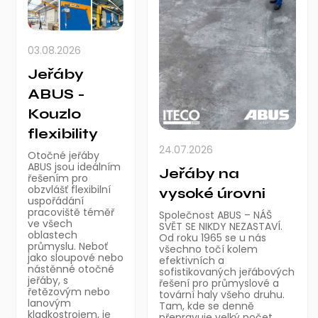
03.08.2026
Jeřáby
ABUS -
Kouzlo
flexibility
24.07.2026
Otočné jeřáby
ABUS jsou ideálním
Jeřáby na
řešením pro
obzvlášť flexibilní
vysoké úrovni
uspořádání
pracoviště téměř
Společnost ABUS – NÁŠ
ve všech
SVĚT SE NIKDY NEZASTAVÍ.
oblastech
Od roku 1965 se u nás
průmyslu. Neboť
všechno točí kolem
jako sloupové nebo
efektivních a
nástěnné otočné
sofistikovaných jeřábových
jeřáby, s
řešení pro průmyslové a
řetězovým nebo
tovární haly všeho druhu.
lanovým
Tam, kde se denně
kladkostrojem, je
přepravuje velký počet