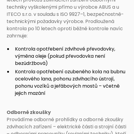
techniky vyškolenými přímo u výrobce ABUS a u
ITECO s.r.o. v souladu s ISO 9927–1, bezpečnostně-
technickými požadavky výrobce. Prodloužená
kontrola po 10 letech oproti běžné kontrole navíc
zahrnuje:
Kontrola opotřebení zdvihové převodovky,
výměna oleje (pokud převodovka není
bezúdržbová)
Kontrola opotřebení ozubeného kola na bubnu
ocelového lana, pohonu zdvihacího ústrojí,
pohonu vozíků a jeřábových mostů – včetně
jejich mazání
Odborné zkoušky
Provádíme odborné prohlídky a odborné zkoušky
zdvihacích zařízení – elektrické části a strojní části
– odbornými pracovníky (revizními techniky), kteří