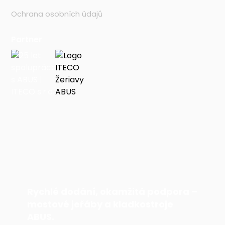
Ochrana osobních údajů
Partner
Rychlé dodání, okamžitá podpora –
mostové jeřáby a kladkostroje
ABUS.