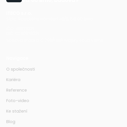
612 00 Brno, budova F
ITECO s.r.o.
Sídlo: Rosického náměstí 48/6, 616 00 Brno
IČO: 46978321
DIČ: CZ46978321
Spisová značka: C 7911/KSBR Krajský soud v Brně
Navigace
O společnosti
Kariéra
Reference
Foto-video
Ke stažení
Blog