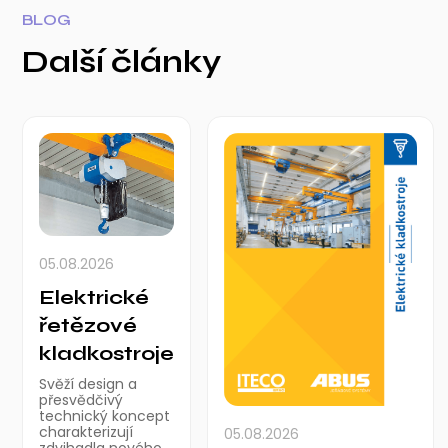
BLOG
Další články
05.08.2026
Elektrické
řetězové
kladkostroje
Svěží design a
přesvědčivý
technický koncept
charakterizují
05.08.2026
zdvihadla nového