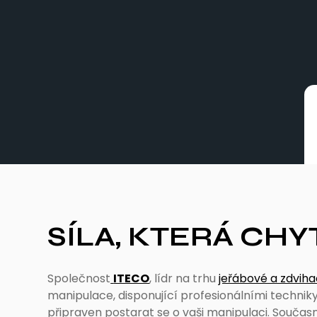
SÍLA, KTERÁ CHY
Společnost
ITECO
, lídr na trhu
jeřábové a zdviha
manipulace, disponující profesionálními techniky
připraven postarat se o vaši manipulaci. Součas