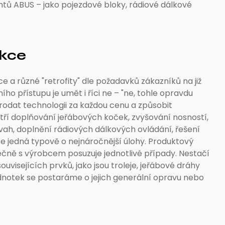
tů ABUS – jako pojezdové bloky, rádiové dálkové
ukce
e a různé "retrofity" dle požadavků zákazníků na již
o přístupu je umět i říci ne – "ne, tohle opravdu
odat technologii za každou cenu a způsobit
tří doplňování jeřábových koček, zvyšování nosností,
vah, doplnění rádiových dálkových ovládání, řešení
že se jedná typově o nejnáročnější úlohy. Produktový
lečně s výrobcem posuzuje jednotlivé případy. Nestačí
souvisejících prvků, jako jsou troleje, jeřábové dráhy
ednotek se postaráme o jejich generální opravu nebo