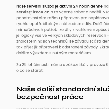
Naše servisní služba je aktivní 24 hodin denně
na
servis@iteco.cz
, a to včetně sobot a nedělí. Vž
pohotovostním režimu připraven pro neplánovan
rychle opotřebitelnými náhradními díly. Další č
mimořádných potřeb lze díly zrychleným způso
je logicky vše ve velkých skladových rezervách 
znalostem našich techniků lze závadu zčásti ide
tak přijet již připraveni k odstranění závady. Zk
dalším výjezdem s nutným materiálem.
Za 25 let činnosti máme u zákazníků v provozu 6 
o co se starat.
Naše další standardní služ
bezpečnost práce