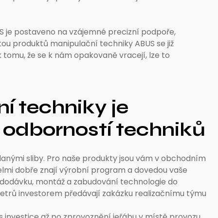
S je postaveno na vzájemné precizní podpoře,
tou produktů manipulační techniky ABUS se již
 tomu, že se k nám opakovaně vracejí, lze to
í techniky je
odborností techniků
" planými sliby. Pro naše produkty jsou vám v obchodním
í velmi dobře znají výrobní program a dovedou vaše
 dodávku, montáž a zabudování technologie do
etrů investorem předávají zakázku realizačnímu týmu
s investice až po zprovoznění jeřábu v místě provozu.