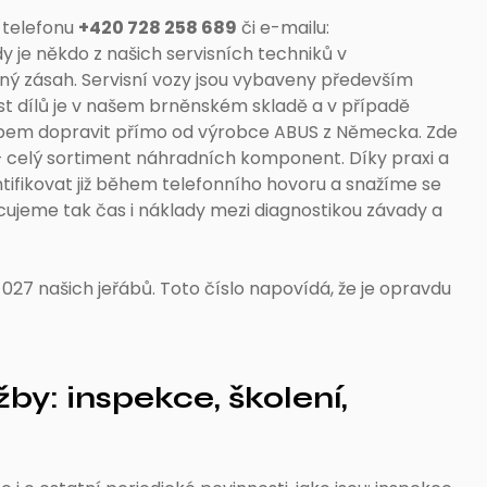
 telefonu
+420 728 258 689
či e-mailu:
dy je někdo z našich servisních techniků v
ý zásah. Servisní vozy jsou vybaveny především
ást dílů je v našem brněnském skladě a v případě
bem dopravit přímo od výrobce ABUS z Německa. Zde
– celý sortiment náhradních komponent. Díky praxi a
ntifikovat již během telefonního hovoru a snažíme se
racujeme tak čas i náklady mezi diagnostikou závady a
027 našich jeřábů. Toto číslo napovídá, že je opravdu
by: inspekce, školení,