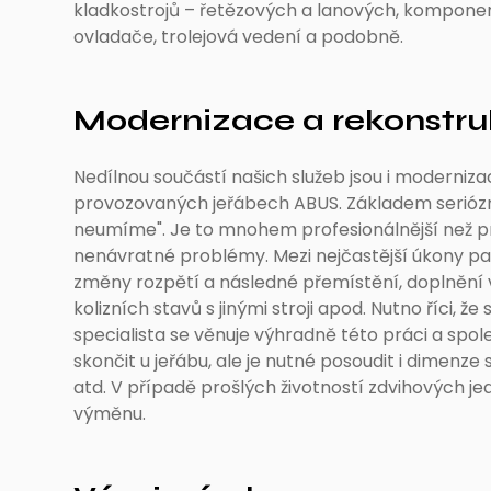
kladkostrojů – řetězových a lanových, komponen
ovladače, trolejová vedení a podobně.
Modernizace a rekonstr
Nedílnou součástí našich služeb jsou i modernizac
provozovaných jeřábech ABUS. Základem seriózníh
neumíme". Je to mnohem profesionálnější než pr
nenávratné problémy. Mezi nejčastější úkony pa
změny rozpětí a následné přemístění, doplnění 
kolizních stavů s jinými stroji apod. Nutno říci, 
specialista se věnuje výhradně této práci a spo
skončit u jeřábu, ale je nutné posoudit i dimenze 
atd. V případě prošlých životností zdvihových j
výměnu.