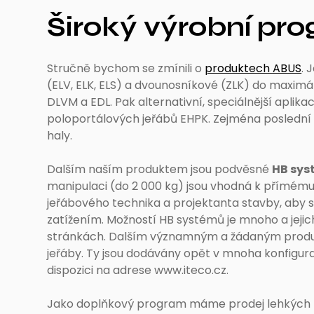
Široký výrobní pr
Stručně bychom se zmínili o
produktech ABUS
. 
(ELV, ELK, ELS) a dvounosníkové (ZLK) do maximá
DLVM a EDL. Pak alternativní, speciálnější aplik
poloportálových jeřábů EHPK. Zejména poslední
haly.
Dalším naším produktem jsou podvěsné
HB sys
manipulaci (do 2 000 kg) jsou vhodná k přímému 
jeřábového technika a projektanta stavby, aby 
zatížením. Možností HB systémů je mnoho a jej
stránkách. Dalším významným a žádaným produk
jeřáby. Ty jsou dodávány opět v mnoha konfigura
dispozici na adrese www.iteco.cz.
Jako doplňkový program máme prodej lehkých por