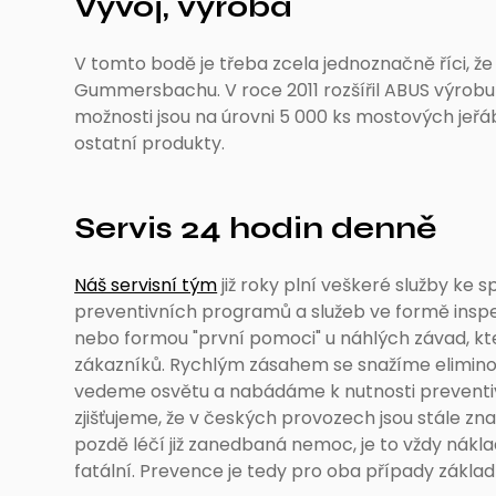
Vývoj, výroba
V tomto bodě je třeba zcela jednoznačně říci, 
Gummersbachu. V roce 2011 rozšířil ABUS výrobu 
možnosti jsou na úrovni 5 000 ks mostových jeřá
ostatní produkty.
Servis 24 hodin denně
Náš servisní tým
již roky plní veškeré služby ke s
preventivních programů a služeb ve formě inspekc
nebo formou "první pomoci" u náhlých závad, kt
zákazníků. Rychlým zásahem se snažíme elimin
vedeme osvětu a nabádáme k nutnosti preventiv
zjišťujeme, že v českých provozech jsou stále zn
pozdě léčí již zanedbaná nemoc, je to vždy nákladn
fatální. Prevence je tedy pro oba případy zákl