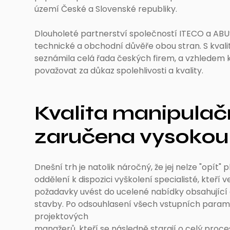
území České a Slovenské republiky.
Dlouholeté partnerství společností ITECO a ABU
technické a obchodní důvěře obou stran. S kvali
seznámila celá řada českých firem, a vzhledem k
považovat za důkaz spolehlivosti a kvality.
Kvalita manipulačn
zaručena vysokou 
Dnešní trh je natolik náročný, že jej nelze "opít
oddělení k dispozici vyškolení specialisté, kteř
požadavky uvést do ucelené nabídky obsahující
stavby. Po odsouhlasení všech vstupních param
projektových
manažerů, kteří se následně starají o celý proce