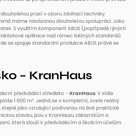
louholetou praxí v oboru zdvihací techniky.
s nimiž máme navázanou dlouholetou spolupráci. Jako
vatek. S využitím komponent ABUS (popřípadě i jiných
zakázkové aplikace nad rámec běžných standardů.
kde se spojuje standardní produkce ABUS právě se
sko – KranHaus
oderní předváděcí středisko –
KranHaus
. V sídle
oše 1 600 m². Jedná se o kompletní, zcela reálný
tejně jako vzrušující podívanou na živé praktické
tonickou stavbu, jsou v KranHausu zákazníkům a
zení, která slouží k předváděcím a školicím účelům.