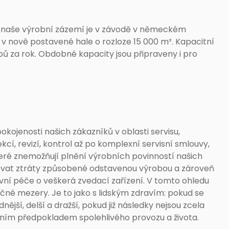
že naše výrobní zázemí je v závodě v německém
v nově postavené hale o rozloze 15 000 m². Kapacitní
bů za rok. Obdobné kapacity jsou připraveny i pro
pokojenosti našich zákazníků v oblasti servisu,
í, revizí, kontrol až po komplexní servisní smlouvy,
eré znemožňují plnění výrobních povinností našich
ovat ztráty způsobené odstavenou výrobou a zároveň
ní péče o veškerá zvedací zařízení. V tomto ohledu
ačné mezery. Je to jako s lidským zdravím: pokud se
ější, delší a dražší, pokud již následky nejsou zcela
adním předpokladem spolehlivého provozu a života.