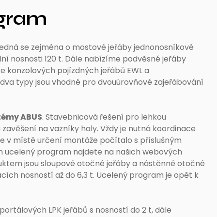
ogram
Jedná se zejména o mostové jeřáby jednonosníkové
lní nosnosti 120 t. Dále nabízíme podvěsné jeřáby
ace konzolových pojízdných jeřábů EWL a
 dva typy jsou vhodné pro dvouúrovňové zajeřábování
témy ABUS
. Stavebnicová řešení pro lehkou
zavěšení na vazníky haly. Vždy je nutná koordinace
se v místě určení montáže počítalo s příslušným
ich ucelený program najdete na našich webových
tem jsou sloupové otočné jeřáby a nástěnné otočné
cích nosností až do 6,3 t. Ucelený program je opět k
tálových LPK jeřábů s nosností do 2 t, dále