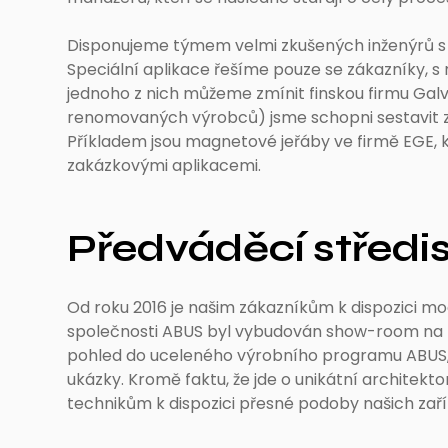
Disponujeme týmem velmi zkušených inženýrů s d
Speciální aplikace řešíme pouze se zákazníky, 
jednoho z nich můžeme zmínit finskou firmu Gal
renomovaných výrobců) jsme schopni sestavit 
Příkladem jsou magnetové jeřáby ve firmě EGE, 
zakázkovými aplikacemi.
Předváděcí středi
Od roku 2016 je našim zákazníkům k dispozici m
společnosti ABUS byl vybudován show-room na pl
pohled do uceleného výrobního programu ABUS, s
ukázky. Kromě faktu, že jde o unikátní architek
technikům k dispozici přesné podoby našich zaří