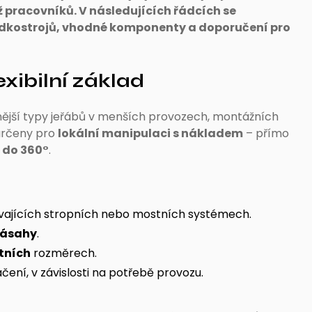
ž pracovníků. V následujících řádcích se
adkostrojů, vhodné komponenty a doporučení pro
exibilní základ
nější typy jeřábů v menších provozech, montážních
 určeny pro
lokální manipulaci s nákladem
– přímo
 do 360°
.
ávajících stropních nebo mostních systémech.
zásahy
.
tních
rozměrech.
čení, v závislosti na potřebě provozu.