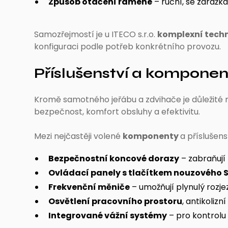
Způsob otáčení ramene
– ruční, se zarážk
Samozřejmostí je u ITECO s.r.o.
komplexní tech
konfiguraci podle potřeb konkrétního provozu.
Příslušenství a komponen
Kromě samotného jeřábu a zdvihače je důležité mys
bezpečnost, komfort obsluhy a efektivitu.
Mezi nejčastěji volené
komponenty
a příslušens
Bezpečnostní koncové dorazy
– zabraňují
Ovládací panely s tlačítkem nouzového 
Frekvenční měniče
– umožňují plynulý rozje
Osvětlení pracovního prostoru
, antikolizn
Integrované vážní systémy
– pro kontrolu 