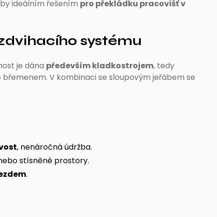
řáby ideálním řešením
pro překládku pracovišť v
e zdvihacího systému
nost je dána
především kladkostrojem
, tedy
 břemenem. V kombinaci se sloupovým jeřábem se
vost
, nenáročná údržba.
nebo stísněné prostory.
ojezdem
.