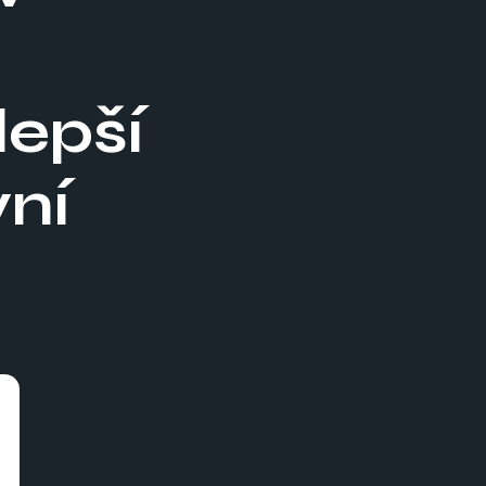
lepší
vní