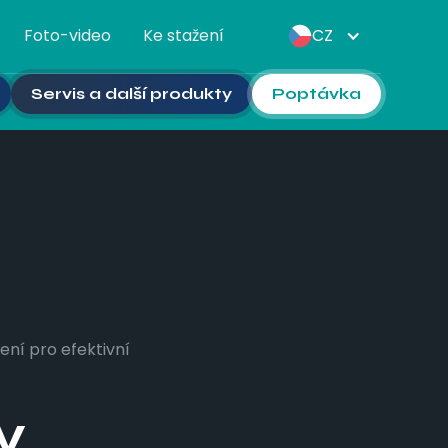
Foto-video
Ke stažení
CZ
Servis a další produkty
Poptávka
ení pro efektivní
v