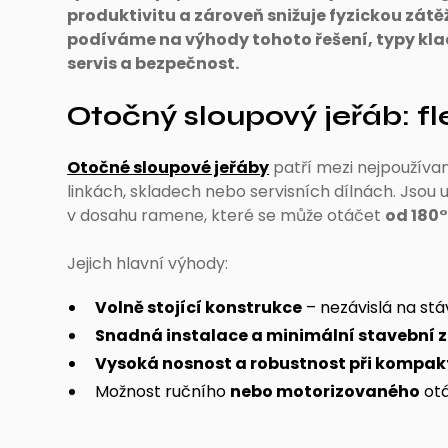
produktivitu a zároveň snižuje fyzickou zátě
podíváme na výhody tohoto řešení, typy kl
servis a bezpečnost.
Otočný sloupový jeřáb: fl
Otočné sloupové jeřáby
patří mezi nejpoužíva
linkách, skladech nebo servisních dílnách. Jsou
v dosahu ramene, které se může otáčet
od 180°
Jejich hlavní výhody:
Volně stojící konstrukce
– nezávislá na st
Snadná instalace a minimální stavební 
Vysoká nosnost a robustnost při kompak
Možnost ručního
nebo motorizovaného
otá