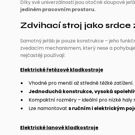
Díky své univerzálnosti jsou otočné sloupové je
jediném pracovním prostoru.
Zdvihací stroj jako srdc
Samotný jeřáb je pouze konstrukce – jeho funkč
zvedacím mechanismem, který nese a pohybuje
nejčastěji používají:
Elektrické řetězové kladkostroje
Vhodné pro menší až středně těžké zatížení.
Jednoduchá konstrukce, vysoká spolehli
Kompaktní rozměry – ideální pro nízké haly 
Lze namontovat
s ručním i elektrickým p
Elektrické lanové kladkostroje