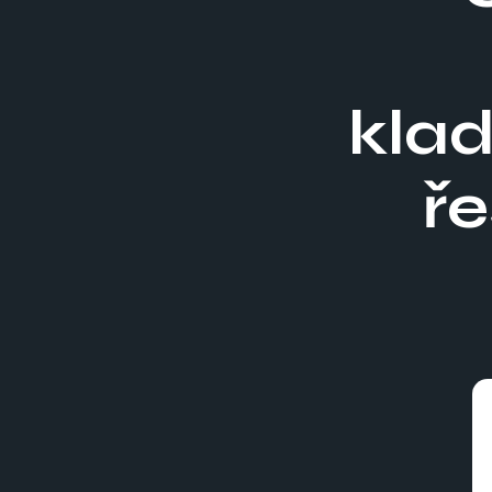
klad
ře