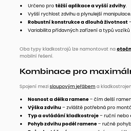
Určeno pro
těžší aplikace a vyšší zdvihy
.
Vyšší rychlost zdvihu a plynulejší manipulace
Robustní konstrukce a dlouhá životnost
–
Variabilita přídavných zařízení a typů vozík
Oba typy kladkostrojů lze namontovat na
otočn
mobilní řešení.
Kombinace pro maximální 
Spojení mezi
sloupovým jeřábem
a kladkostroje
Nosnost a délka ramene
– čím delší rameno
Výška zdvihu
– zvláště potřebná pro montá
Typ a ovládání kladkostroje
– ruční nebo 
Pohyb zdvihu podél ramene
– ručně pohyb