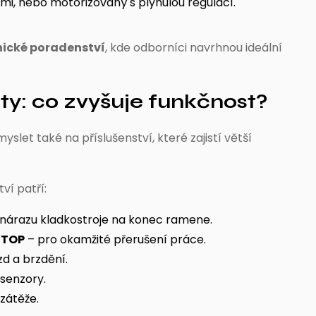
ami, nebo motorizovaný s plynulou regulací.
nické poradenství
, kde odborníci navrhnou ideální
ty: co zvyšuje funkčnost?
let také na příslušenství, které zajistí větší
tví patří:
 nárazu kladkostroje na konec ramene.
STOP
– pro okamžité přerušení práce.
zd a brzdění.
í senzory.
zátěže.