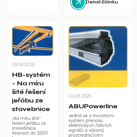
Detail článku
03.08.2026
HB-systém
- Na míru
šité řešení
03.08.2026
jeřábu ze
ABUPowerline
stavebnice
Jedná se o inovativní
„Na míru šité“
systém přenosu
řešení jeřábu ze
elektrických řídících
stavebnice.
signálů a výkonů
Nosnost do 2000
prostřednictvím