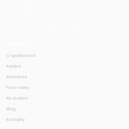
Sídlo: Rosického náměstí 48/6, 616 00 Brno
IČO: 46978321
DIČ: CZ46978321
Spisová značka: C 7911/KSBR Krajský soud v Brně
Navigace
O společnosti
Kariéra
Reference
Foto-video
Ke stažení
Blog
Kontakty