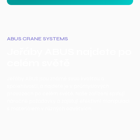
ABUS CRANE SYSTEMS
Jeřáby ABUS najdete po
celém světě
Jeřáby ABUS jsou známé svou kvalitou a
spolehlivostí, a najdete je v průmyslových
provozech po celém světě. Naše zařízení splňují
náročné požadavky a zajišťují efektivní manipulaci
s materiálem v různých odvětvích.