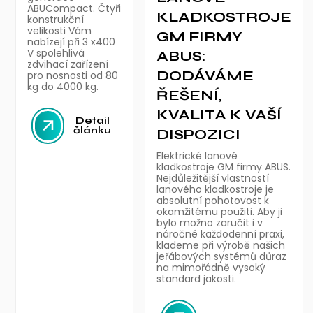
ABUCompact. Čtyři
KLADKOSTROJE
konstrukční
velikosti Vám
GM FIRMY
nabízejí při 3 x400
V spolehlivá
ABUS:
zdvihací zařízení
DODÁVÁME
pro nosnosti od 80
kg do 4000 kg.
ŘEŠENÍ,
KVALITA K VAŠÍ
Detail
článku
DISPOZICI
Elektrické lanové
kladkostroje GM firmy ABUS.
Nejdůležitější vlastností
lanového kladkostroje je
absolutní pohotovost k
okamžitému použiti. Aby ji
bylo možno zaručit i v
náročné každodenní praxi,
klademe při výrobě našich
jeřábových systémů důraz
na mimořádně vysoký
standard jakosti.