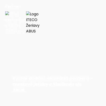
Partner
Rychlé dodání, okamžitá podpora –
mostové jeřáby a kladkostroje
ABUS.