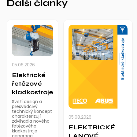
Další články
05.08.2026
Elektrické
řetězové
kladkostroje
Svěží design a
přesvědčivý
technický koncept
charakterizují
05.08.2026
zdvihadla nového
řetězového
ELEKTRICKÉ
kladkostroje
LANOVÉ
generace