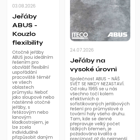
03.08.2026
Jeřáby
ABUS -
Kouzlo
flexibility
24.07.2026
Otočné jeřáby
ABUS jsou ideálním
Jeřáby na
řešením pro
obzvlášť flexibilní
vysoké úrovni
uspořádání
pracoviště téměř
Společnost ABUS – NÁŠ
ve všech
SVĚT SE NIKDY NEZASTAVÍ.
oblastech
Od roku 1965 se u nás
průmyslu. Neboť
všechno točí kolem
jako sloupové nebo
efektivních a
nástěnné otočné
sofistikovaných jeřábových
jeřáby, s
řešení pro průmyslové a
řetězovým nebo
tovární haly všeho druhu.
lanovým
Tam, kde se denně
kladkostrojem, je
přepravuje velký počet
lze zcela
těžkých břemen, je
individuálně
požadována kvalita a
přizpůsobit daným
preciznost až do nejmenší