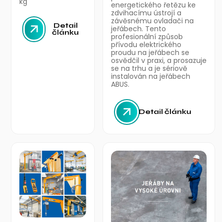
kg
energetického řetězu ke
zdvihacímu ústrojí a
závěsnému ovladači na
Detail
jeřábech. Tento
článku
profesionální způsob
přívodu elektrického
proudu na jeřábech se
osvědčil v praxi, a prosazuje
se na trhu a je sériově
instalován na jeřábech
ABUS.
Detail článku