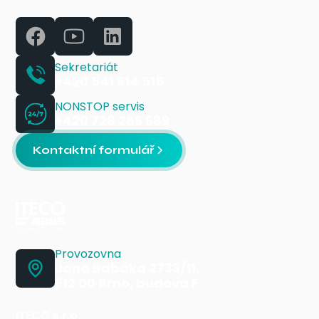
Sekretariát
+420 541 614 515
NONSTOP servis
+420 728 256 689
Kontaktní formulář
Provozovna
Jana Babáka 2733/11,
612 00 Brno, budova F
ITECO s.r.o.