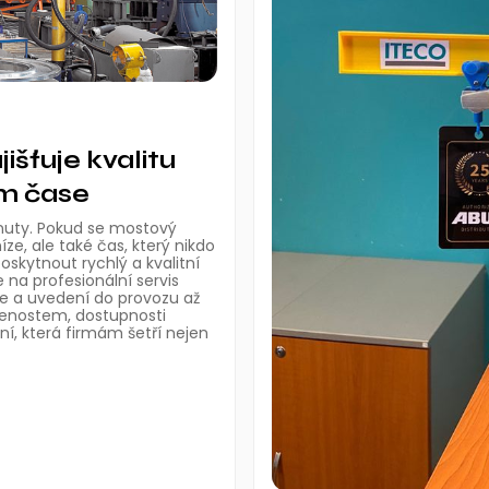
išťuje kvalitu
ím čase
nuty. Pokud se mostový
ze, ale také čas, který nikdo
poskytnout rychlý a kvalitní
e na profesionální servis
e a uvedení do provozu až
šenostem, dostupnosti
í, která firmám šetří nejen