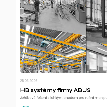
25.03.2026
HB systémy firmy ABUS
Jeřábové řešení s lehkým chodem pro ruční manipu