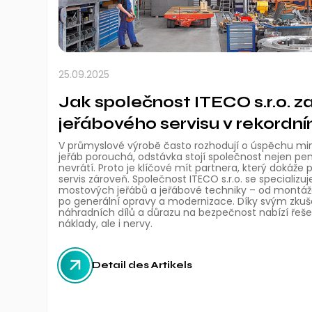
25.09.2025
Jak společnost ITECO s.r.o. zaj
jeřábového servisu v rekordn
V průmyslové výrobě často rozhodují o úspěchu mi
jeřáb porouchá, odstávka stojí společnost nejen pení
nevrátí. Proto je klíčové mít partnera, který dokáže 
servis zároveň. Společnost ITECO s.r.o. se specializuj
mostových jeřábů a jeřábové techniky – od montáž
po generální opravy a modernizace. Díky svým zku
náhradních dílů a důrazu na bezpečnost nabízí řešen
náklady, ale i nervy.
Detail des Artikels