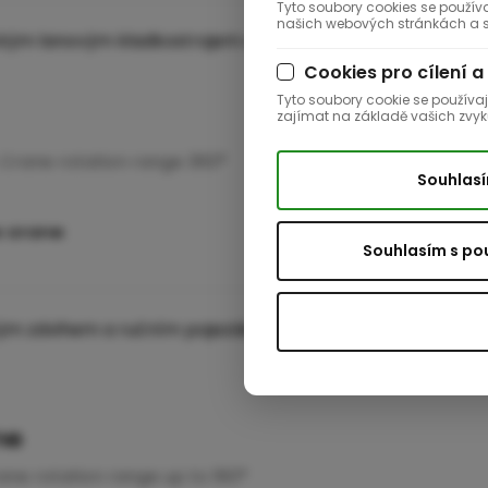
Tyto soubory cookies se použív
našich webových stránkách a sl
Cookies pro cílení a
Tyto soubory cookie se používa
zajímat na základě vašich zvyk
. Crane rotation range 360°
Souhlasí
e crane
Souhlasím s po
ne
ane rotation range up to 180°