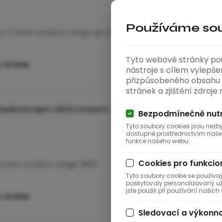
Používáme sou
m. Crane rotation range up to 270°
Tyto webové stránky použ
e crane
nástroje s cílem vylepše
přizpůsobeného obsahu 
stránek a zjištění zdroje
Bezpodmínečně nutn
Tyto soubory cookies jsou nez
dostupné prostřednictvím naše
funkce našeho webu.
Cookies pro funkcion
Crane rotation range 360°
Tyto soubory cookie se použív
poskytovaly personalizovaný uži
jste použili při používání našic
e crane
Sledovací a výkonno