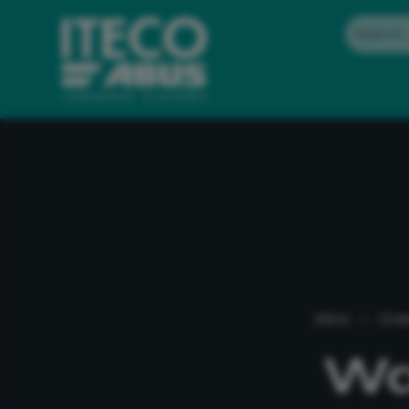
Intro
Cra
Wa