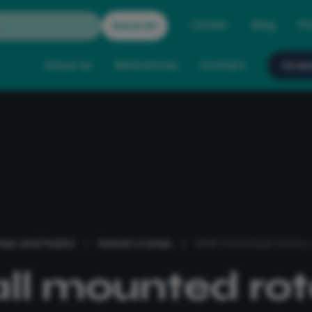
Career
Blog
Ph
About us
References
Contact
Cran
nes and hoists
Swivel cranes
Wall mounted rotary
ll mounted rot