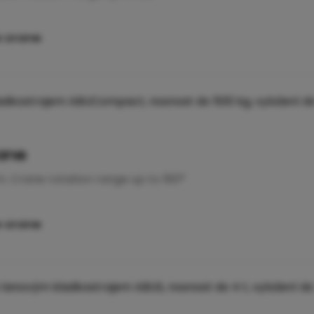
e crane
ane
. Crane rotation range up to 180°
e crane