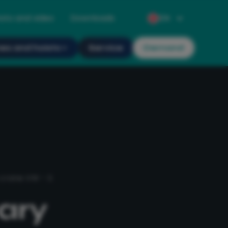
oto and video
Downloads
EN
es and hoists
Service
Demand
 crane VW - S
ary