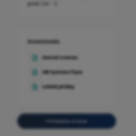
Downloads
Swivel cranes
HB System Flyer
Lehké jeřáby
Inquire crane