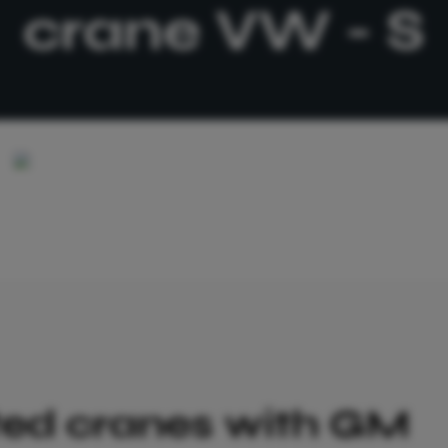
crane VW - S
ed cranes with GM