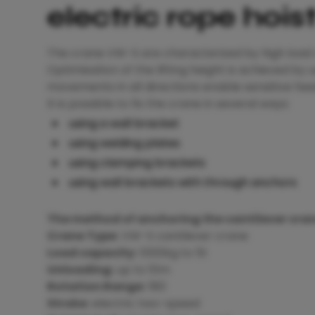
electric rope hois
The crane VW-S are characterized by high load
Optimisation of the lifting height is achieved by
movements in all directions enable sensitive fee
It is possible to fix the crane in several ways:
using a wall bracket
using welding plates
using clamping brackets
using wall brackets with through anchors
The method of anchoring the cantilever crane
Crane Type:
VW-S cantilever crane
Load capacity:
1000kg to 5t
Unloading:
up to 10m
Rotation Range:
180
Stroke:
electric two-speed