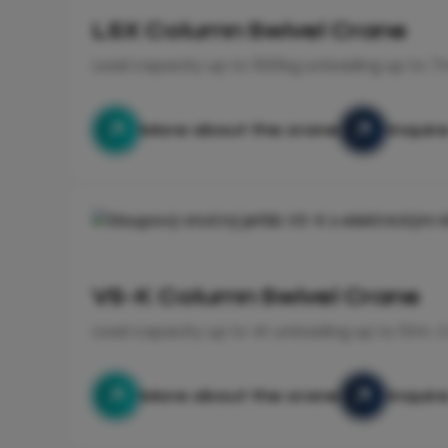
LSX Column Swivel Crane
Load capacity up to 500kg unloading up to 7
More about the crane
Inquir
VS-K Column Swivel Crane
Load capacity up to 4t unloading up to 10m. 
More about the crane
Inquir