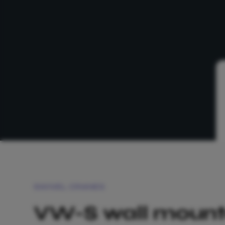
SWIVEL CRANES
VW-S wall mount