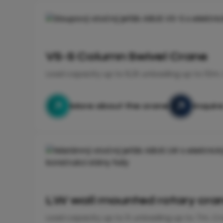
VS-S Column Swivel Crane
Load capacity up to 6,3t unloading up to 10m
More about the crane
Inquir
LW wall mounted rotary cra
Load capacity up to 1t unloading up to 7m. Cr