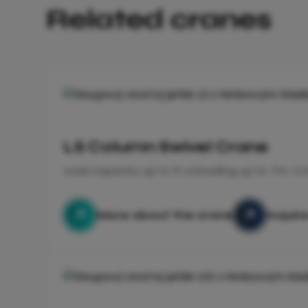
Related cranes
LS Column Swivel Crane
Load capacity up to 1t unloading up to 7m. C
More about the crane
Inquir