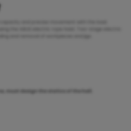
t
 capacity and precise movement with the load.
 using the ABUS electric rope hoist. Two-stage electric
ding and removal of workpieces and jigs.
, must design the statics of the hall.