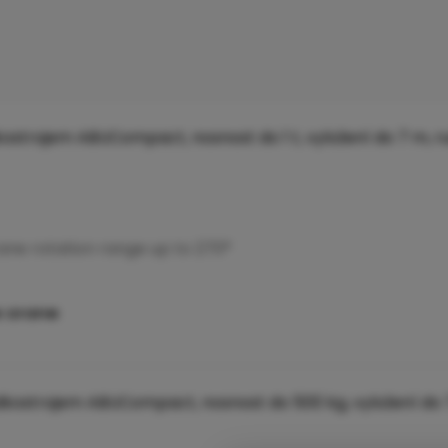
rane rotation range up to 270°
e crane