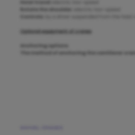
Hoist travel:
electric two-speed
Rotate the shoulder:
electric two-speed
Controls:
by a driver suspended from the hoist 
Optional equipment of cranes
Anchoring options
The method of anchoring the cantilever crane
SWIVEL CRANES