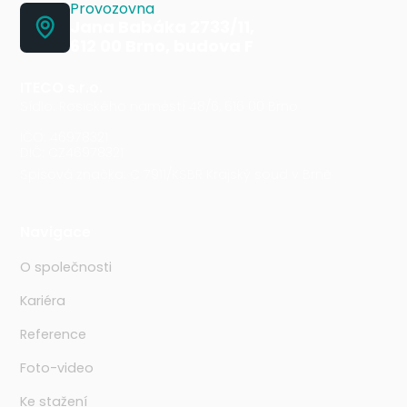
Provozovna
Jana Babáka 2733/11,
612 00 Brno, budova F
ITECO s.r.o.
Sídlo: Rosického náměstí 48/6, 616 00 Brno
IČO: 46978321
DIČ: CZ46978321
Spisová značka: C 7911/KSBR Krajský soud v Brně
Navigace
O společnosti
Kariéra
Reference
Foto-video
Ke stažení