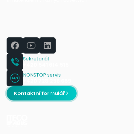
s materiálem v různých odvětvích.
Sekretariát
+420 541 614 515
NONSTOP servis
+420 728 256 689
Kontaktní formulář