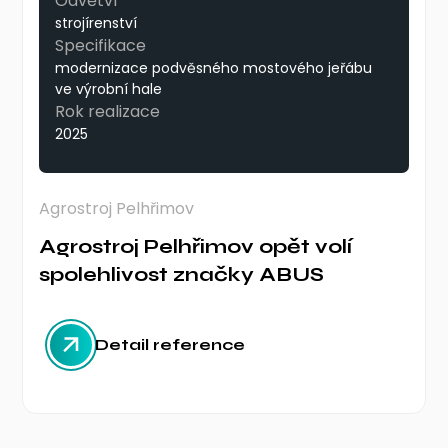
Odvětví
strojírenství
Specifikace
modernizace podvěsného mostového jeřábu
ve výrobní hale
Rok realizace
2025
Agrostroj Pelhřimov
Agrostroj Pelhřimov opět volí
spolehlivost značky ABUS
Detail reference