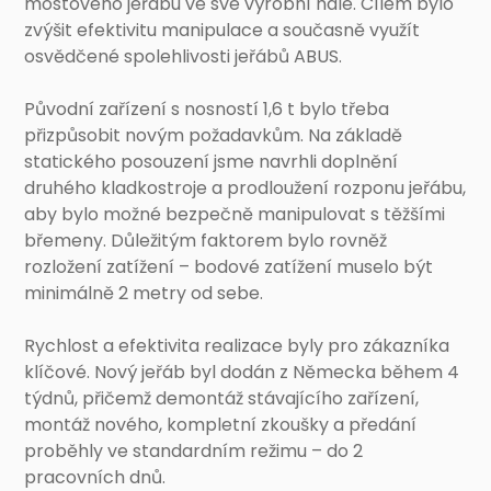
mostového jeřábu ve své výrobní hale. Cílem bylo
zvýšit efektivitu manipulace a současně využít
osvědčené spolehlivosti jeřábů ABUS.
Původní zařízení s nosností 1,6 t bylo třeba
přizpůsobit novým požadavkům. Na základě
statického posouzení jsme navrhli doplnění
druhého kladkostroje a prodloužení rozponu jeřábu,
aby bylo možné bezpečně manipulovat s těžšími
břemeny. Důležitým faktorem bylo rovněž
rozložení zatížení – bodové zatížení muselo být
minimálně 2 metry od sebe.
Rychlost a efektivita realizace byly pro zákazníka
klíčové. Nový jeřáb byl dodán z Německa během 4
týdnů, přičemž demontáž stávajícího zařízení,
montáž nového, kompletní zkoušky a předání
proběhly ve standardním režimu – do 2
pracovních dnů.