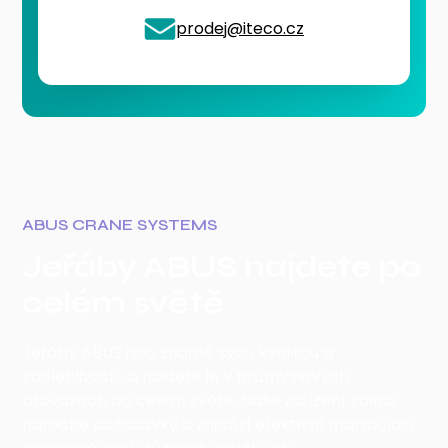
prodej@iteco.cz
ABUS CRANE SYSTEMS
Jeřáby ABUS najdete po
celém světě
Jeřáby ABUS jsou známé svou kvalitou a
spolehlivostí, a najdete je v průmyslových
provozech po celém světě. Naše zařízení splňují
náročné požadavky a zajišťují efektivní manipulaci