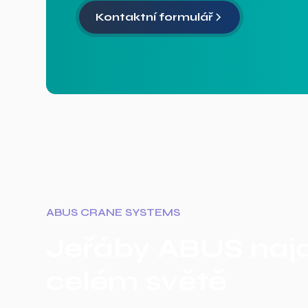
Kontaktní formulář
ABUS CRANE SYSTEMS
Jeřáby ABUS naj
celém světě