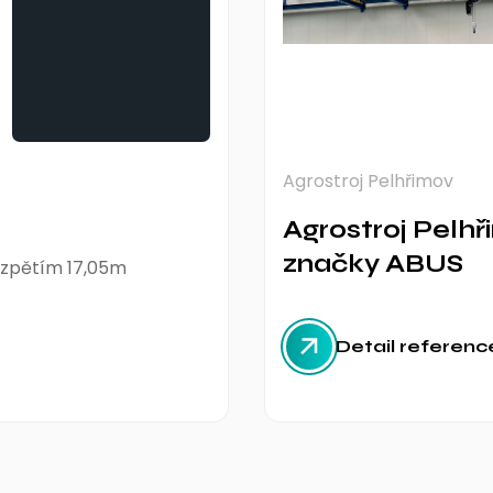
Agrostroj Pelhřimov
Agrostroj Pelhř
značky ABUS
rozpětím 17,05m
Detail referenc