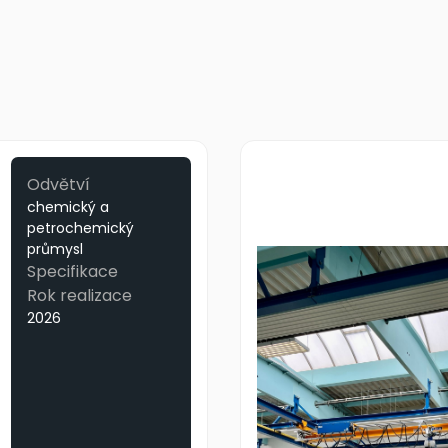
Odvětví
chemický a
petrochemický
průmysl
Specifikace
Rok realizace
2026