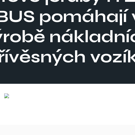
BUS pomáhají 
ýrobě nákladní
řívěsných vozí