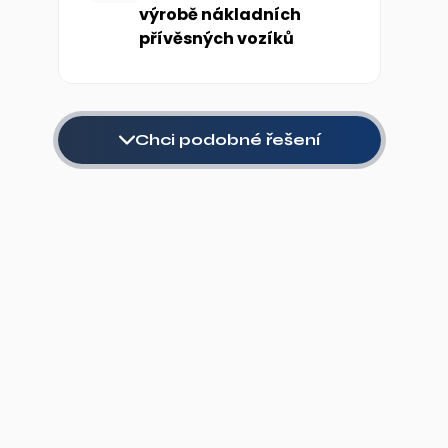
výrobě nákladních
přívěsných vozíků
Chci podobné řešení