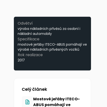
Odvětví
výroba nákladních přívěsů za osobní i
nákladní automobily
Specifikace
mostové jeřáby ITECO-ABUS pomáhají ve
výrobě nákladních přívěsných vozíků
Rok realizace
2017
Celý článek
Mostové jeřáby ITECO-
ABUS pomáhají ve