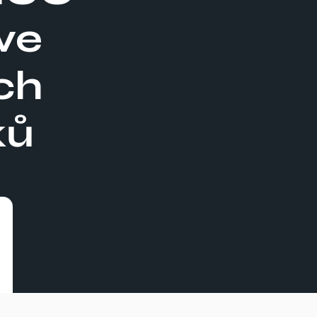
ve
ch
ků