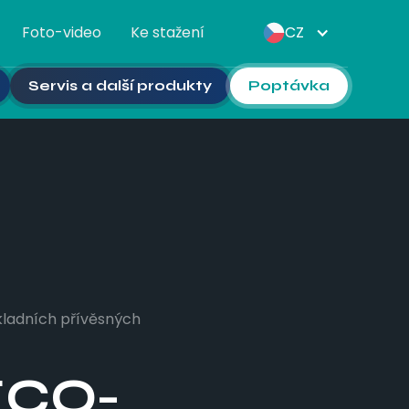
Foto-video
Ke stažení
CZ
Servis a další produkty
Poptávka
ladních přívěsných
ECO-