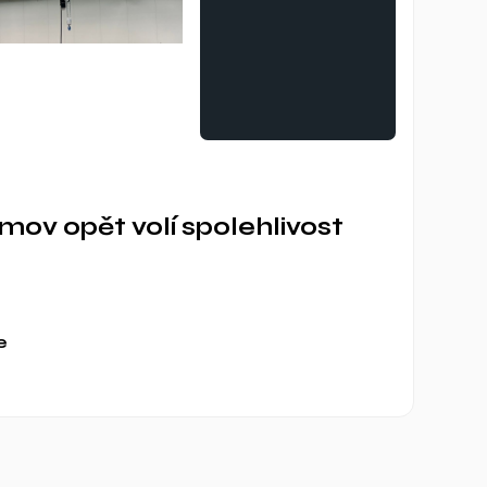
imov opět volí spolehlivost
e