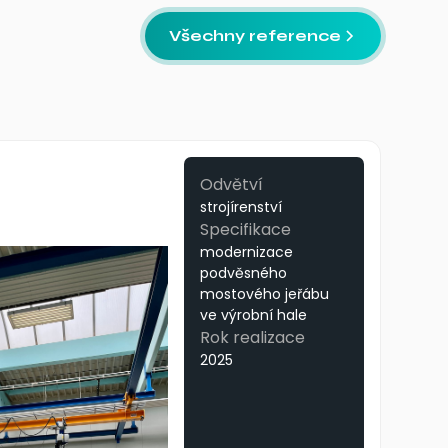
Všechny reference
Odvětví
strojírenství
Specifikace
modernizace
podvěsného
mostového jeřábu
ve výrobní hale
Rok realizace
2025