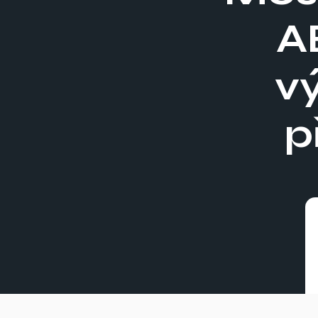
A
v
p