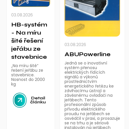
03.08.2026
HB-systém
- Na míru
šité řešení
03.08.2026
jeřábu ze
ABUPowerline
stavebnice
Jedná se o inovativní
„Na míru šité“
systém přenosu
řešení jeřábu ze
elektrických řídících
stavebnice.
signálů a výkonů
Nosnost do 2000
prostřednictvím
kg
energetického řetězu ke
zdvihacímu ústrojí a
závěsnému ovladači na
Detail
jeřábech. Tento
článku
profesionální způsob
přívodu elektrického
proudu na jeřábech se
osvědčil v praxi, a prosazuje
se na trhu a je sériově
instalován na jeřábech