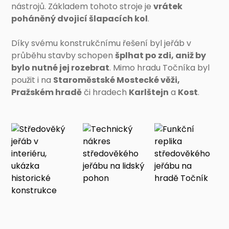
nástrojů. Základem tohoto stroje je
vrátek
poháněný dvojicí šlapacích kol
.
Díky svému konstrukčnímu řešení byl jeřáb v
průběhu stavby schopen
šplhat po zdi, aniž by
bylo nutné jej rozebrat
. Mimo hradu Točníka byl
použit i na
Staroměstské Mostecké věži,
Pražském hradě
či hradech
Karlštejn
a
Kost
.