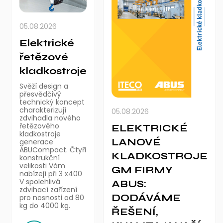
05.08.2026
Elektrické
řetězové
kladkostroje
Svěží design a
přesvědčivý
technický koncept
charakterizují
05.08.2026
zdvihadla nového
řetězového
ELEKTRICKÉ
kladkostroje
LANOVÉ
generace
ABUCompact. Čtyři
KLADKOSTROJE
konstrukční
velikosti Vám
GM FIRMY
nabízejí při 3 x400
V spolehlivá
ABUS:
zdvihací zařízení
DODÁVÁME
pro nosnosti od 80
kg do 4000 kg.
ŘEŠENÍ,