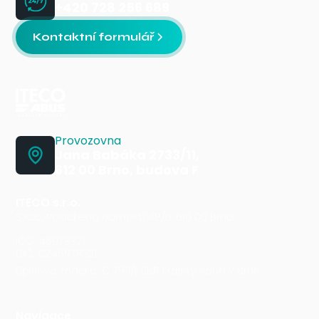
+420 728 256 689
Kontaktní formulář
Provozovna
Jana Babáka 2733/11,
612 00 Brno, budova F
ITECO s.r.o.
Sídlo: Rosického náměstí 48/6, 616 00 Brno
IČO: 46978321
DIČ: CZ46978321
Spisová značka: C 7911/KSBR Krajský soud v Brně
Navigace