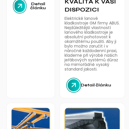
KVALITA K VAŠÍ
Detail
článku
DISPOZICI
Elektrické lanové
kladkostroje GM firmy ABUS.
Nejdůležitější vlastností
lanového kladkostroje je
absolutní pohotovost k
okamžitému použiti. Aby ji
bylo možno zaručit i v
náročné každodenní praxi,
klademe při výrobě našich
jeřábových systémů důraz
na mimořádně vysoký
standard jakosti.
Detail článku