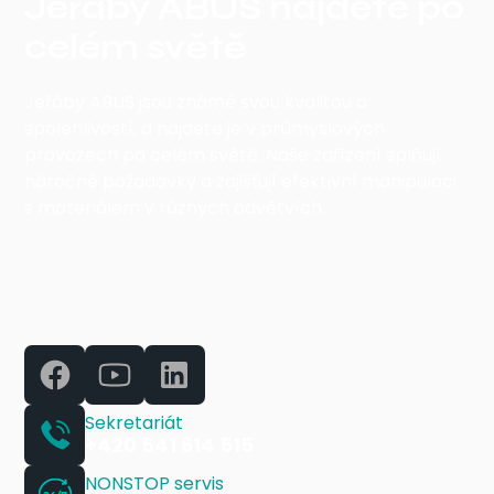
Jeřáby ABUS najdete po
celém světě
Jeřáby ABUS jsou známé svou kvalitou a
spolehlivostí, a najdete je v průmyslových
provozech po celém světě. Naše zařízení splňují
náročné požadavky a zajišťují efektivní manipulaci
s materiálem v různých odvětvích.
Sekretariát
+420 541 614 515
NONSTOP servis