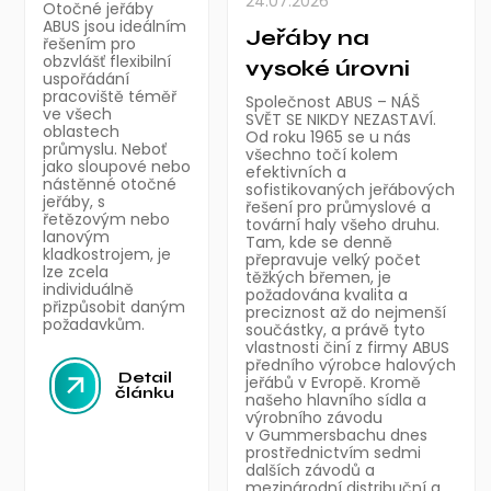
24.07.2026
Otočné jeřáby
ABUS jsou ideálním
Jeřáby na
řešením pro
obzvlášť flexibilní
vysoké úrovni
uspořádání
pracoviště téměř
Společnost ABUS – NÁŠ
ve všech
SVĚT SE NIKDY NEZASTAVÍ.
oblastech
Od roku 1965 se u nás
průmyslu. Neboť
všechno točí kolem
jako sloupové nebo
efektivních a
nástěnné otočné
sofistikovaných jeřábových
jeřáby, s
řešení pro průmyslové a
řetězovým nebo
tovární haly všeho druhu.
lanovým
Tam, kde se denně
kladkostrojem, je
přepravuje velký počet
lze zcela
těžkých břemen, je
individuálně
požadována kvalita a
přizpůsobit daným
preciznost až do nejmenší
požadavkům.
součástky, a právě tyto
vlastnosti činí z firmy ABUS
předního výrobce halových
Detail
jeřábů v Evropě. Kromě
článku
našeho hlavního sídla a
výrobního závodu
v Gummersbachu dnes
prostřednictvím sedmi
dalších závodů a
mezinárodní distribuční a