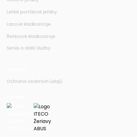
Lehké portálové jeřáby
Lanové kladkostroje
Řetězové kladkostroje
Servis a další služby
Odkazy
Ochrana osobních údajů
Partner