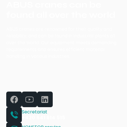
ABUS cranes can be
found all over the world
ABUS cranes are renowned for their quality and
reliability, and can be found in industrial plants all
over the world. Our equipment meets demanding
requirements and ensures efficient material
handling in various industries.
Secretariat
+420 541 614 515