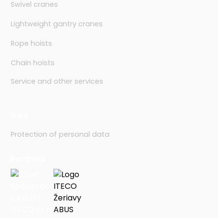
Swivel cranes
Lightweight gantry cranes
Rope hoists
Chain hoists
Service and other services
links
Protection of personal data
Partners