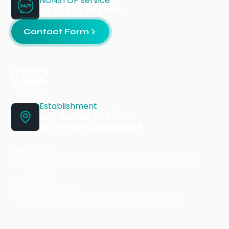
NONSTOP service
+420 728 256 689
Contact Form
Establishment
Jan Babak 2733/11,
612 00 Brno, budova F
ITECO Ltd.
Headquarters: Rosického náměstí 48/6, 616 00 Brno
ID: 46978321
TAX ID: CZ46978321
File number: C 7911/KSBR Regional Court in Brno