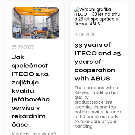
01.06.2025
33 years of
25.09.2025
ITECO and 25
Jak
years of
společnost
cooperation
ITECO s.r.o.
with ABUS
zajišťuje
The company with a
kvalitu
33-year tradition has
quality
jeřábového
productsexcellent
servisu v
techniques and top-
notch service. A team
rekordním
of 50 people is ready
to take care of your
čase
handling.
V průmyslové výrobě