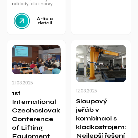
náklady, ale i nervy.
Article
detail
21.03.2025
12.03.2025
1st
Sloupový
International
jeřáb v
Czechoslovak
kombinaci s
Conference
kladkostrojem:
of Lifting
Nejlepší řešení
Equipment