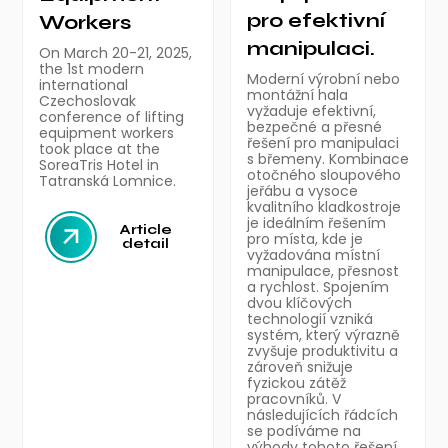
pro efektivní
Workers
manipulaci.
On March 20-21, 2025,
the 1st modern
Moderní výrobní nebo
international
montážní hala
Czechoslovak
vyžaduje efektivní,
conference of lifting
bezpečné a přesné
equipment workers
řešení pro manipulaci
took place at the
s břemeny. Kombinace
SoreaTris Hotel in
otočného sloupového
Tatranská Lomnice.
jeřábu a vysoce
kvalitního kladkostroje
je ideálním řešením
Article
pro místa, kde je
detail
vyžadována místní
manipulace, přesnost
a rychlost. Spojením
dvou klíčových
technologií vzniká
systém, který výrazně
zvyšuje produktivitu a
zároveň snižuje
fyzickou zátěž
pracovníků. V
následujících řádcích
se podíváme na
výhody tohoto řešení,