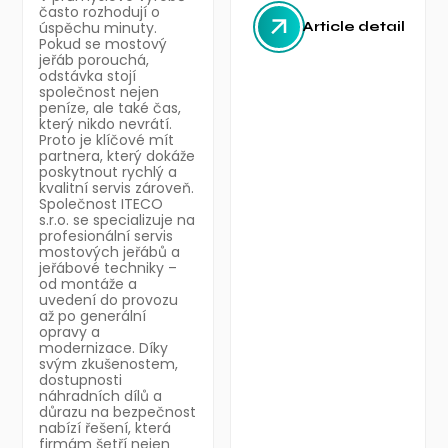
často rozhodují o
úspěchu minuty.
Article detail
Pokud se mostový
jeřáb porouchá,
odstávka stojí
společnost nejen
peníze, ale také čas,
který nikdo nevrátí.
Proto je klíčové mít
partnera, který dokáže
poskytnout rychlý a
kvalitní servis zároveň.
Společnost ITECO
s.r.o. se specializuje na
profesionální servis
mostových jeřábů a
jeřábové techniky –
od montáže a
uvedení do provozu
až po generální
opravy a
modernizace. Díky
svým zkušenostem,
dostupnosti
náhradních dílů a
důrazu na bezpečnost
nabízí řešení, která
firmám šetří nejen