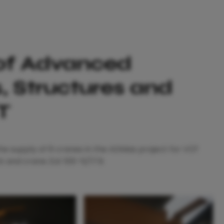
of Advanced
s, Structures and
T
e supply of 6 cranes in the ADMas project for VÚT
k and crane ZLK 100-5/17.9.