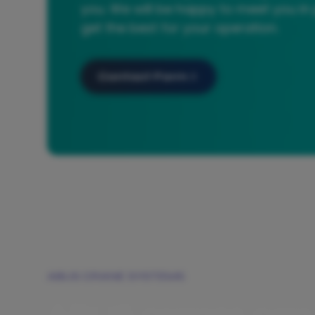
you. We will be happy to meet you in 
get the best for your operation.
Contact Form
ABUS CRANE SYSTEMS
ABUS cranes can