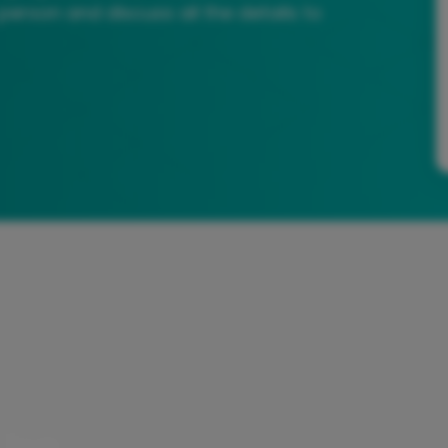
person and discuss all the details to
 be