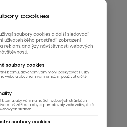
bory cookies
ívají soubory cookies a další sledovací
ní uživatelského prostředí, zobrazení
a reklam, analýzy návštěvnosti webových
dge cranes help in the
 návštěvnosti.
uck trailers
é soubory cookies
e need for reliable handling, we visited
ializes in the production of truck trailers for
bytné k tomu, abychom vám mohli poskytovat služby
ho webu a abychom vám umožnili používat určité
ality
ají k tomu, aby vám na našich webových stránkách
vatelský zážitek a aby si pamatovaly vaše volby, které
h webových stránek.
il
stní soubory cookies