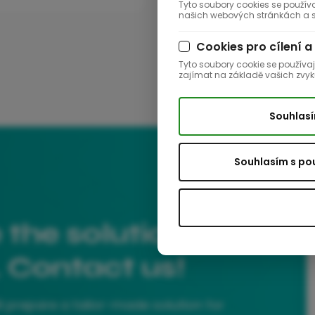
Tyto soubory cookies se použív
našich webových stránkách a sl
Cookies pro cílení a
Tyto soubory cookie se používa
zajímat na základě vašich zvyk
Souhlasí
Souhlasím s po
 the solution
. Contact us!
l prepare a tailor-made solution for