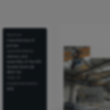
Sectors
manufacture of
pumps
specifications
delivery and
assembly of the 60t
double beam jib
ABUS ZLK
Year of
implementation
2013