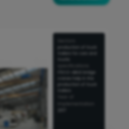
Sectors
production of truck
trailers for cars and
trucks
specifications
ITECO-ABUS bridge
cranes help in the
production of truck
trailers
Year of
implementation
2017