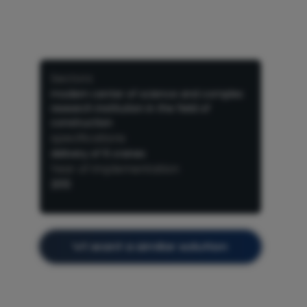
Sectors
modern center of science and complex
research institution in the field of
construction
specifications
delivery of 6 cranes
Year of implementation
2013
I want a similar solution