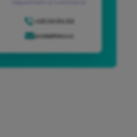
Department of Commerce
+420 541 614 522
prodej@iteco.cz