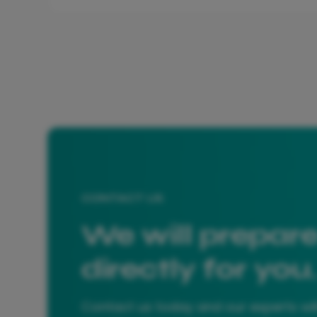
CONTACT US
We will prepare
directly for you
Contact us today and our experts wil