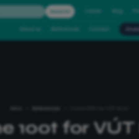
Career
Blog
Ph
About us
References
Contact
Cran
Intro
References
Crane 100t for VÚT Brno
e 100t for VÚT