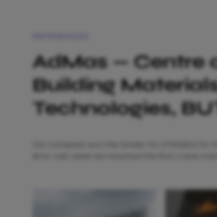
REFERENCES
AdMas — Centre 
Building Material
Technologies, BU
Our company won the tender for STRABAG for th
Brno. Last week we mounted the first crane trac