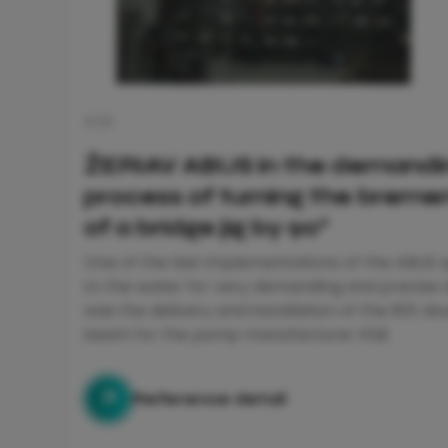
KSB
ŽERIAV ABUS in the demandi
process of turning the bremen
of a bridge jig by 90°
One of the last implementations of the ABUS sp
to the water for very demanding and precise
was the delivery and installation of the 60t 
beam for the pump manufacturer KSB.
Reference detail