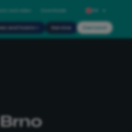
oto and video
Downloads
EN
es and hoists
Service
Demand
 Brno